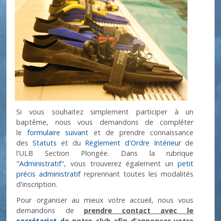
Si vous souhaitez simplement participer à un
baptême, nous vous demandons de compléter
le
formulaire suivant
et de prendre connaissance
des
Statuts
et du
Règlement d'Ordre Intérieur
de
l'ULB Section Plongée. Dans la rubrique
"
Administratif
", vous trouverez également un
petit
précis administratif
reprennant toutes les modalités
d'inscription.
Pour organiser au mieux votre accueil, nous vous
demandons de
prendre contact avec le
secrétariat
de notre club afin d’annoncer votre