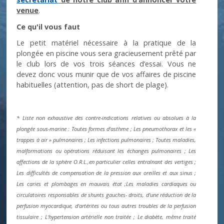
venue
.
Ce qu'il vous faut
Le petit matériel nécessaire à la pratique de la
plongée en piscine vous sera gracieusement prêté par
le club lors de vos trois séances d’essai. Vous ne
devez donc vous munir que de vos affaires de piscine
habituelles (attention, pas de short de plage).
* Liste non exhaustive des contre-indications relatives ou absolues à la
plongée sous-marine : Toutes formes dʼasthme ; Les pneumothorax et les «
trappes à air » pulmonaires ; Les infections pulmonaires ; Toutes maladies,
malformations ou opérations réduisant les échanges pulmonaires ; Les
affections de la sphère O.R.L.,en particulier celles entraînant des vertiges ;
Les difficultés de compensation de la pression aux oreilles et aux sinus ;
Les caries et plombages en mauvais état ;Les maladies cardiaques ou
circulatoires responsables de shunts gauches- droits, dʼune réduction de la
perfusion myocardique, dʼartérites ou tous autres troubles de la perfusion
tissulaire ; Lʼhypertension artérielle non traitée ; Le diabète, même traité