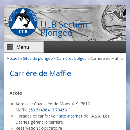
Aller au contenu principal
ULB Section
Plongée
Menu
Accueil
»
Sites de plongée
»
Carrières belges
» Carrière de Maffle
Vous êtes ici
Carrière de Maffle
Accès
Adresse : Chaussée de Mons 419, 7810
Maffle (
50.614884, 3.794581
)
Horaires et tarifs : voir
site internet
de l'A.S.A. Les
Otaries gérant la carrière
Réservation : obligatoire