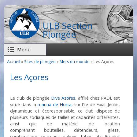
Aller au contenu principal
ULB Section
Plongée
Menu
Accueil
»
Sites de plongée
»
Mers du monde
» Les Açores
Vous êtes ici
Les Açores
Le club de plongée
Dive Azores
, affilié chez PADI, est
situé dans la
marina de Horta
, sur l'île de Faial. Jeune,
dynamique et écoresponsable, ce club dispose de
plusieurs zodiaques de tailles et capacités différentes,
ainsi que de matériel de location
comprenant bouteilles, détendeurs, gilets,
combinaisons, masques, palmes, tubas, etc. En plus