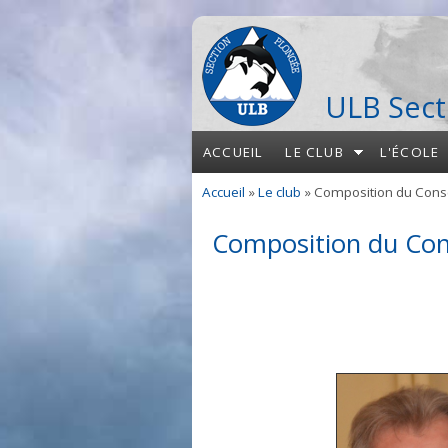
Aller au contenu principal
ULB Sect
ACCUEIL
LE CLUB
L'ÉCOLE
Accueil
»
Le club
» Composition du Conse
Vous êtes ici
Composition du Con