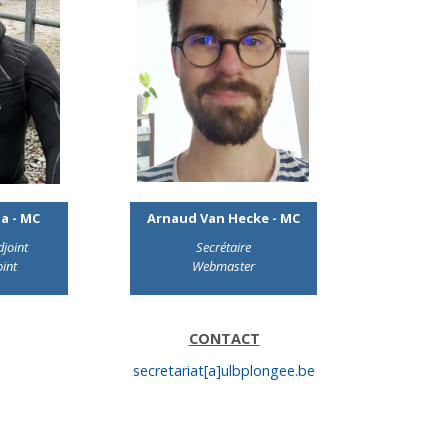
a - MC
Arnaud Van Hecke - MC
djoint
Secrétaire
oint
Webmaster
CONTACT
secretariat[a]ulbplongee.be