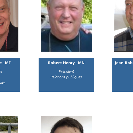
 - MF
Robert Henry - MN
Jean-Rob
le
Président
Relations publiques
ales